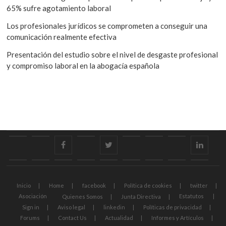
65% sufre agotamiento laboral
Los profesionales jurídicos se comprometen a conseguir una
comunicación realmente efectiva
Presentación del estudio sobre el nivel de desgaste profesional
y compromiso laboral en la abogacía española
Inicio
Home
facebook
Política
twitter
Asociación
Sign
Aviso
linkedi
de
in
legal
Políticas
Forums
Contact
Actualidad
Informes
Comisiones
Sugerencias
Contacto
Área
cookies
de
Us
y
para
Inicio
Home
facebook
Política de cookies
twitter
Asociación
Estatutos
Quienes Somos
Junta Directiva
privacidad
Artículos
asociad
Sign in
Aviso legal
linkedin
Políticas de privacidad
Forums
Contact Us
Actualidad
Informes y Artículos