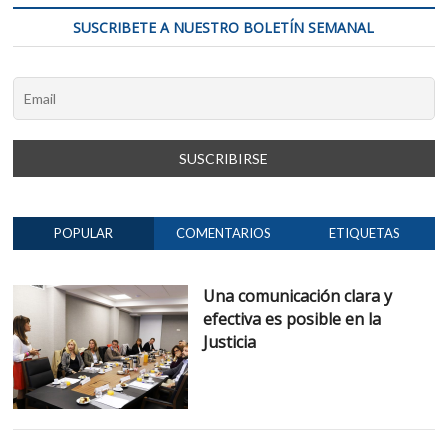
SUSCRIBETE A NUESTRO BOLETÍN SEMANAL
POPULAR
COMENTARIOS
ETIQUETAS
Una comunicación clara y
efectiva es posible en la
Justicia
CO
JU
IN