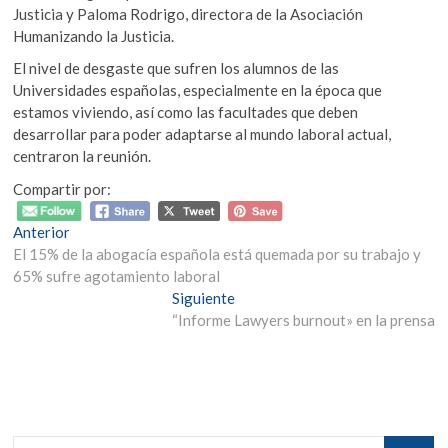
Justicia y Paloma Rodrigo, directora de la Asociación
Humanizando la Justicia.
El nivel de desgaste que sufren los alumnos de las
Universidades españolas, especialmente en la época que
estamos viviendo, así como las facultades que deben
desarrollar para poder adaptarse al mundo laboral actual,
centraron la reunión.
Compartir por:
Navegación
Entrada
Anterior
anterior:
El 15% de la abogacía española está quemada por su trabajo y
de
65% sufre agotamiento laboral
entradas
Entrada
Siguiente
siguiente:
“Informe Lawyers burnout» en la prensa