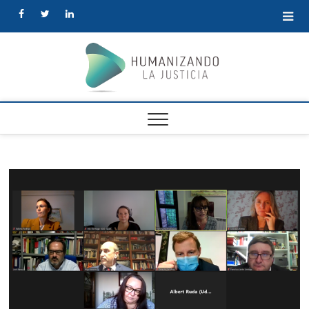
facebook
twitter
linkedin
Human
la Justi