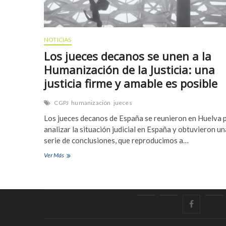
NOTICIAS
Los jueces decanos se unen a la
Humanización de la Justicia: una
justicia firme y amable es posible
CGPJ
humanización
jueces
Los jueces decanos de España se reunieron en Huelva 
analizar la situación judicial en España y obtuvieron un
serie de conclusiones, que reproducimos a…
Los
Ver Más
jueces
decanos
se
unen
a
Inicio
Home
facebook
Polí
la
Humanización
de