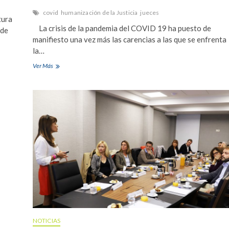
covid
humanización de la Justicia
jueces
tura
La crisis de la pandemia del COVID 19 ha puesto de
 de
manifiesto una vez más las carencias a las que se enfrenta
la…
Carencias
Ver Más
de
la
Administración
de
Justicia
por
una
falta
de
inversión
ante
la
crisis
del
Covid19
NOTICIAS