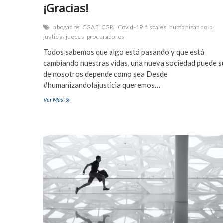
¡Gracias!
abogados
CGAE
CGPJ
Covid-19
fiscales
humanizando la
justicia
jueces
procuradores
Todos sabemos que algo está pasando y que está
cambiando nuestras vidas, una nueva sociedad puede su
de nosotros depende como sea Desde
#humanizandolajusticia queremos…
¡Gracias!
Ver Más