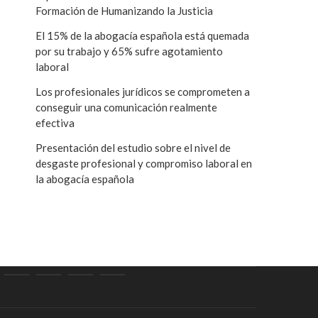
Formación de Humanizando la Justicia
El 15% de la abogacía española está quemada
por su trabajo y 65% sufre agotamiento
laboral
Los profesionales jurídicos se comprometen a
conseguir una comunicación realmente
efectiva
Presentación del estudio sobre el nivel de
desgaste profesional y compromiso laboral en
la abogacía española
d
ormes
Comisiones
Sugerencias
Contacto
Área
para