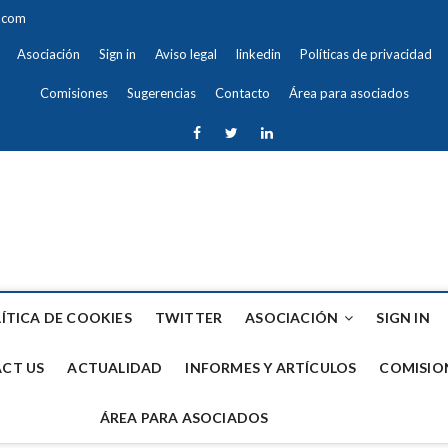
a.com
Asociación
Sign in
Aviso legal
linkedin
Políticas de privacidad
Comisiones
Sugerencias
Contacto
Área para asociados
Inicio
Home
facebook
Política
twitter
Asociación
Sign
Aviso
linkedin
Políticas
Forums
Contact
Actualidad
Informes
Comisiones
Sugerencias
Contacto
Área
de
in
legal
de
Us
y
para
ando la Justicia
cookies
privacidad
Artículos
asociados
ÍTICA DE COOKIES
TWITTER
ASOCIACIÓN
SIGN IN
CT US
ACTUALIDAD
INFORMES Y ARTÍCULOS
COMISIO
ÁREA PARA ASOCIADOS