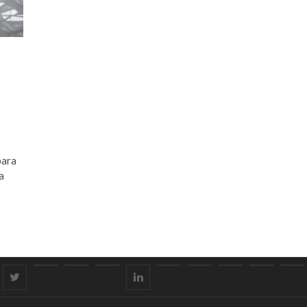
para
a
tica
twitter
Asociación
Sign
Aviso
linkedin
Políticas
Forums
Contact
Actualida
Inf
in
legal
de
Us
y