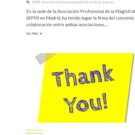
APM
Asociacion Humanizando la Justicia
jueces
En la sede de la Asociación Profesional de la Magistra
(APM) en Madrid, ha tenido lugar la firma del convenio
colaboración entre ambas asociaciones,…
Los
Ver Más
Jueces
se
unen
a
la
Asociación
Humanizando
la
Justicia
NOTICIAS