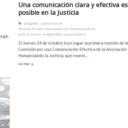
Una comunicación clara y efectiva es
posible en la Justicia
abogados
comunicacion
efectiva
fiscales
humanización
humanizando la
justicia
jueces
magistrados
procuradores
rgir,
El Jueves 24 de octubre tuvo lugar la primera reunión de l
Comisión por una Comunicación Efectiva de la Asociación
Humanizando la Justicia, que reunió…
Una
Ver Más
comunicación
clara
y
efectiva
es
posible
en
la
Justicia