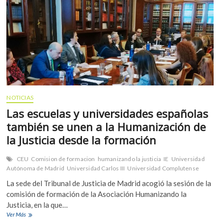
NOTICIAS
Las escuelas y universidades españolas
también se unen a la Humanización de
la Justicia desde la formación
CEU
Comision de formacion
humanizando la justicia
IE
Universidad
Autónoma de Madrid
Universidad Carlos III
Universidad Complutense
CO
La sede del Tribunal de Justicia de Madrid acogió la sesión de la
comisión de formación de la Asociación Humanizando la
JU
Justicia, en la que…
Las
Ver Más
IN