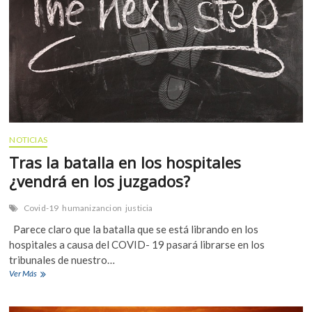
NOTICIAS
Tras la batalla en los hospitales
¿vendrá en los juzgados?
Covid-19
humanizancion
justicia
Parece claro que la batalla que se está librando en los
hospitales a causa del COVID- 19 pasará librarse en los
CO
tribunales de nuestro…
Tras
Ver Más
JU
la
batalla
IN
en