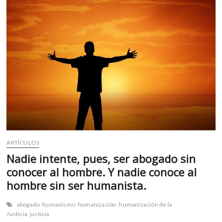
los
HU
hospitales
¿vendrá
en
DE
los
juzgados?
CO
CO
ARTÍCULOS
Nadie intente, pues, ser abogado sin
conocer al hombre. Y nadie conoce al
hombre sin ser humanista.
abogado
humanismo
humanización
humanización de la
Justicia
justicia