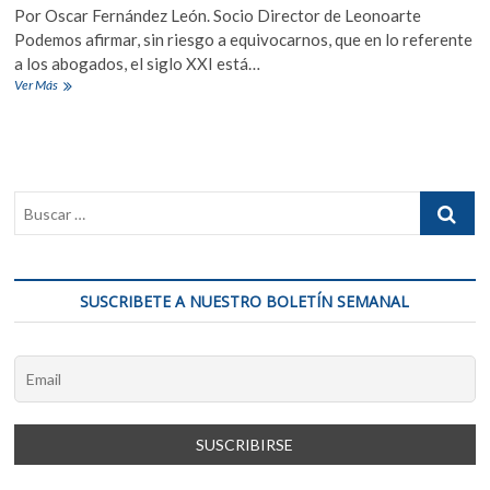
Por Oscar Fernández León. Socio Director de Leonoarte
Podemos afirmar, sin riesgo a equivocarnos, que en lo referente
a los abogados, el siglo XXI está…
Nadie
Ver Más
intente,
pues,
ser
abogado
sin
conocer
al
hombre.
Y
nadie
SUSCRIBETE A NUESTRO BOLETÍN SEMANAL
conoce
al
hombre
sin
ser
humanista.