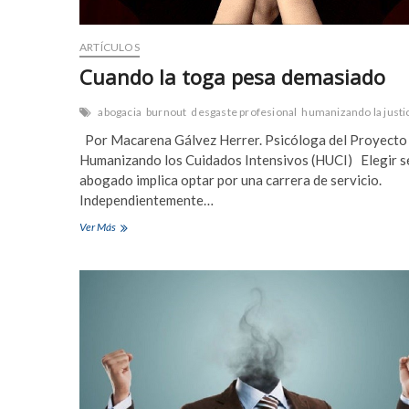
ARTÍCULOS
Cuando la toga pesa demasiado
abogacia
burnout
desgaste profesional
humanizando la justi
Por Macarena Gálvez Herrer. Psicóloga del Proyecto
Humanizando los Cuidados Intensivos (HUCI) Elegir s
abogado implica optar por una carrera de servicio.
Independientemente…
Cuando
Ver Más
la
toga
pesa
demasiado