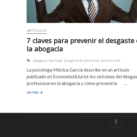
ARTÍCULOS
7 claves para prevenir el desgaste
la abogacía
abogacia
burnout
desgaste profesional
prevencion
La psicóloga Mónica García describe en un articulo
publicado en Economist&Jurist los síntomas del desga
profesional en la abogacía y cómo prevenirlo …
7
Ver Más
claves
para
prevenir
el
desgaste
Inicio
Home
facebook
Polí
en
la
de
abogacía