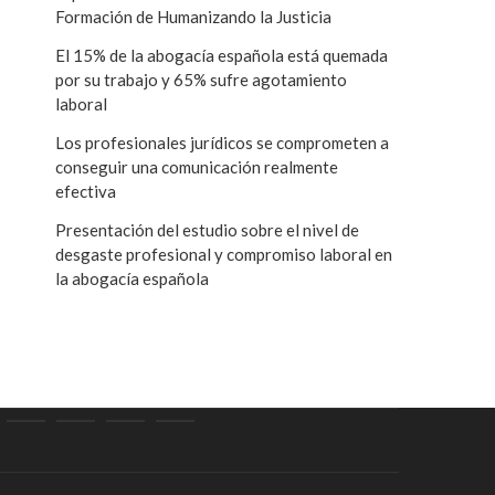
Formación de Humanizando la Justicia
El 15% de la abogacía española está quemada
por su trabajo y 65% sufre agotamiento
laboral
Los profesionales jurídicos se comprometen a
conseguir una comunicación realmente
efectiva
Presentación del estudio sobre el nivel de
desgaste profesional y compromiso laboral en
la abogacía española
d
ormes
Comisiones
Sugerencias
Contacto
Área
para