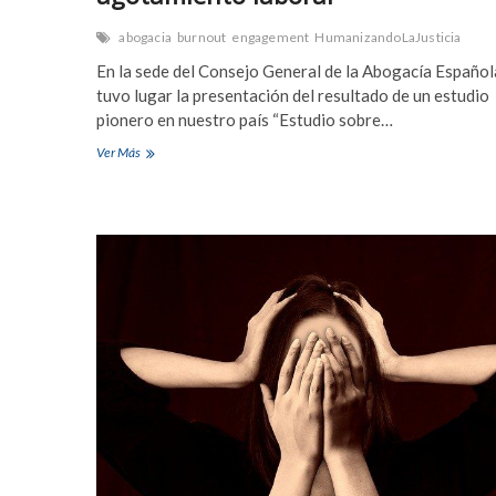
abogacia
burnout
engagement
HumanizandoLaJusticia
En la sede del Consejo General de la Abogacía Español
tuvo lugar la presentación del resultado de un estudio
pionero en nuestro país “Estudio sobre…
El
Ver Más
15%
de
la
abogacía
española
está
quemada
por
su
trabajo
y
65%
sufre
agotamiento
laboral