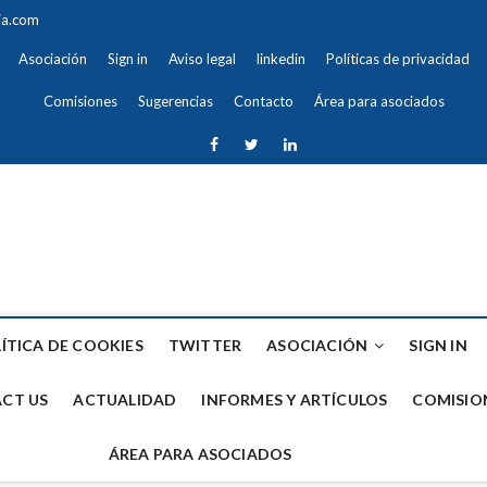
ia.com
Asociación
Sign in
Aviso legal
linkedin
Políticas de privacidad
Comisiones
Sugerencias
Contacto
Área para asociados
Inicio
Home
facebook
Política
twitter
Asociación
Sign
Aviso
linkedin
Políticas
Forums
Contact
Actualidad
Informes
Comisiones
Sugerencias
Contacto
Área
de
in
legal
de
Us
y
para
ando la Justicia
cookies
privacidad
Artículos
asociados
ÍTICA DE COOKIES
TWITTER
ASOCIACIÓN
SIGN IN
CT US
ACTUALIDAD
INFORMES Y ARTÍCULOS
COMISIO
ÁREA PARA ASOCIADOS