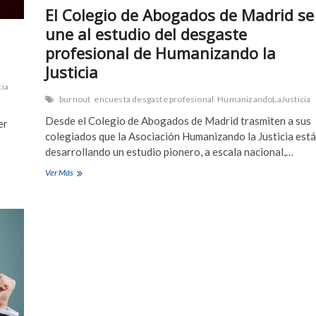
El Colegio de Abogados de Madrid se
une al estudio del desgaste
profesional de Humanizando la
Justicia
cia
burnout
encuesta desgaste profesional
HumanizandoLaJusticia
Desde el Colegio de Abogados de Madrid trasmiten a sus
er
colegiados que la Asociación Humanizando la Justicia está
desarrollando un estudio pionero, a escala nacional,…
El
Ver Más
Colegio
de
Abogados
de
Madrid
se
une
al
estudio
del
desgaste