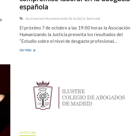
española
Asociacion Humanizando la Justicia
burnout
a
El próximo 7 de octubre a las 19:00 horas la Asociación
Humanizando la Justicia presenta los resultados del
“Estudio sobre el nivel de desgaste profesional…
Presentación
Ver Más
del
estudio
sobre
el
nivel
de
desgaste
profesional
y
compromiso
laboral
en
la
abogacía
española
NOTICIAS