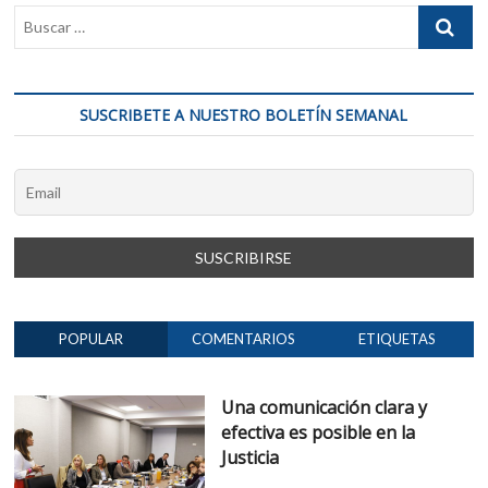
en
la
HU
abogacía
DE
SUSCRIBETE A NUESTRO BOLETÍN SEMANAL
CO
CO
POPULAR
COMENTARIOS
ETIQUETAS
Una comunicación clara y
efectiva es posible en la
Justicia