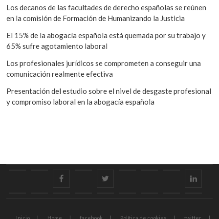
Los decanos de las facultades de derecho españolas se reúnen
en la comisión de Formación de Humanizando la Justicia
El 15% de la abogacía española está quemada por su trabajo y
65% sufre agotamiento laboral
Los profesionales jurídicos se comprometen a conseguir una
comunicación realmente efectiva
Presentación del estudio sobre el nivel de desgaste profesional
y compromiso laboral en la abogacía española
Inicio
Home
facebook
Política
twitter
Asociación
Sign
Aviso
linkedi
de
in
legal
Políticas
Forums
Contact
Actualidad
Informes
Comisiones
Sugerencias
Contacto
Área
cookies
de
Us
y
para
Inicio
Home
facebook
Política de cookies
twitter