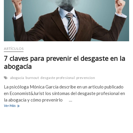
ARTÍCULOS
7 claves para prevenir el desgaste en la
abogacía
abogacia
burnout
desgaste profesional
prevencion
La psicóloga Mónica García describe en un articulo publicado
en Economist&Jurist los síntomas del desgaste profesional en
la abogacía y cómo prevenirlo …
7
Ver Más
CO
claves
para
JU
prevenir
el
IN
desgaste