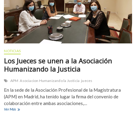
NOTICIAS
Los Jueces se unen a la Asociación
Humanizando la Justicia
APM
Asociacion Humanizando la Justicia
jueces
En la sede de la Asociación Profesional de la Magistratura
(APM) en Madrid, ha tenido lugar la firma del convenio de
colaboración entre ambas asociaciones,…
Los
Ver Más
CO
Jueces
se
JU
unen
a
IN