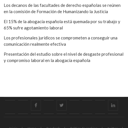
Los decanos de las facultades de derecho españolas se reúnen
en la comisión de Formación de Humanizando la Justicia
El 15% de la abogacía española está quemada por su trabajo y
65% sufre agotamiento laboral
Los profesionales jurídicos se comprometen a conseguir una
comunicación realmente efectiva
Presentación del estudio sobre el nivel de desgaste profesional
y compromiso laboral en la abogacía española
Inicio
Home
facebook
Política
twitter
Asociación
Sign
Aviso
linkedi
de
in
legal
Políticas
Forums
Contact
Actualidad
Informes
Comisiones
Sugerencias
Contacto
Área
cookies