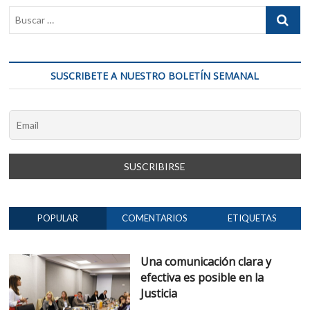
la
Asociación
HU
Humanizando
la
Justicia
DE
SUSCRIBETE A NUESTRO BOLETÍN SEMANAL
CO
CO
POPULAR
COMENTARIOS
ETIQUETAS
Una comunicación clara y
efectiva es posible en la
Justicia