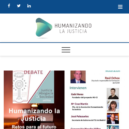
facebook
twitter
linkedin
Human
la Justi