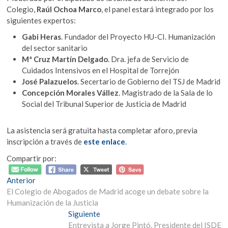
Colegio,
Raúl Ochoa Marco
, el panel estará integrado por los
siguientes expertos:
Gabi Heras
. Fundador del Proyecto HU-CI. Humanización
del sector sanitario
Mª Cruz Martín Delgado
. Dra. jefa de Servicio de
Cuidados Intensivos en el Hospital de Torrejón
José Palazuelos
. Secertario de Gobierno del TSJ de Madrid
Concepción Morales Vállez
. Magistrado de la Sala de lo
Social del Tribunal Superior de Justicia de Madrid
La asistencia será gratuita hasta completar aforo, previa
inscripción a través de
este enlace
.
Compartir por:
Navegación
Entrada
Anterior
anterior:
El Colegio de Abogados de Madrid acoge un debate sobre la
de
Humanización de la Justicia
entradas
Entrada
Siguiente
siguiente:
Entrevista a Jorge Pintó. Presidente del ISDE