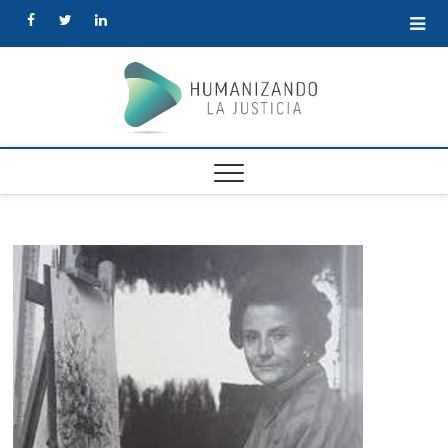
facebook
twitter
linkedin
Human
la Justi