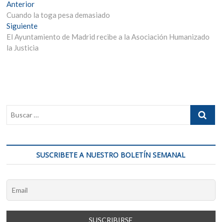
Navegación
Entrada
Anterior
anterior:
Cuando la toga pesa demasiado
de
Entrada
Siguiente
entradas
siguiente:
El Ayuntamiento de Madrid recibe a la Asociación Humanizado
la Justicia
SUSCRIBETE A NUESTRO BOLETÍN SEMANAL