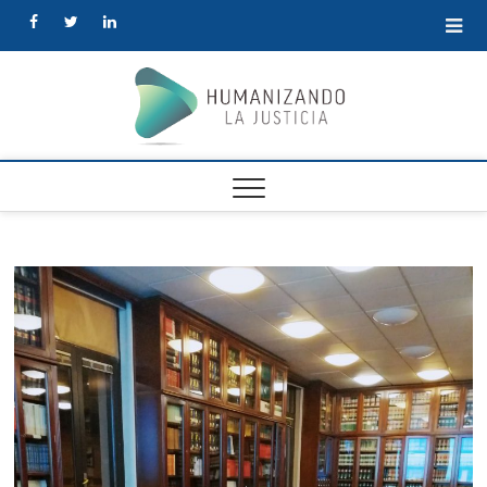
facebook
twitter
linkedin
Human
la Justi