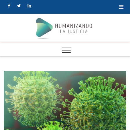
facebook
twitter
linkedin
Human
la Justi