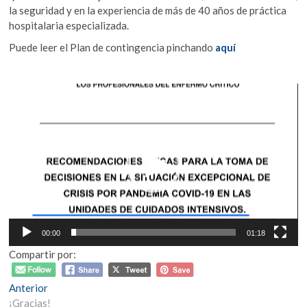
la seguridad y en la experiencia de más de 40 años de práctica
hospitalaria especializada.
Puede leer el Plan de contingencia pinchando
aquí
Reproductor
de
vídeo
00:00
01:18
Compartir por:
Navegación
Entrada
Anterior
anterior:
¡Gracias!