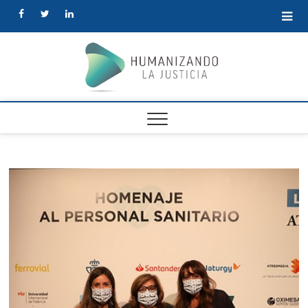
facebook
twitter
linkedin
Human
la Justi