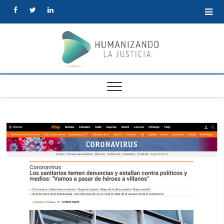
facebook
twitter
linkedin
Human
la Justi