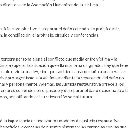
 directora de la Asociación Humanizando la Justicia.
sticia cuyo objetivo es reparar el daño causado. La práctica más
la conciliación, el arbitraje, círculos y conferencias.
 tercera persona ajena al conflicto que media entre víctima y la
tima a superar la situación que ella misma ha originado. Hay que ten
mple o viola una ley, sino que también causa un daño a una o varias
uelve protagonismo a la víctima, mediante la reparación del daño no
l y personalmente. Además, las Justicia restaurativa ofrece a los
 errores cometidos en el pasado y de reparar el daño ocasionado a l
os, posibilitando así su reinserción social futura.
ó la importancia de analizar los modelos de justicia restaurativa
beneficios y ventajas de nuestro sistema y las carencias con las que