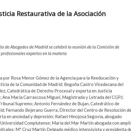
sticia Restaurativa de la Asociación
egio de Abogados de Madrid se celebró la reunión de la Comisión de
 profesionales expertos en la materia
ada por Rosa Menor Gómez de la Agencia para la Reeducación y
usticia de la Comunidad de Madrid; Begoña Castro Vicedecana del
ez, Catedrática de Derecho Procesal y experta en Justicia
; Ana María Carrascosa Miguel, Magistrada y Letrada del CGPJ;
Tribunal Supremo; Antonio Fernández de Bujan, Catedrático de
; Fernando Bejerano Guerra, Director del Centro de Resolución d
erta en ansiedad y depresión; Rafael Hinojosa Segovia, abogado
la Universidad Complutense; María del Mar Martín abogada con ampli
rbitrales; Mª Cruz Martín Delgado médico intensivista y presidenta d