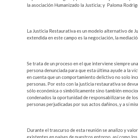
la asociación Humanizado la Justicia; y Paloma Rodrigo
La Justicia Restaurativa es un modelo alternativo de Ju
extendida en este campo es la negociación, la mediación, 
Se trata de un proceso en el que interviene siempre una
persona denunciada para que esta última ayude a la víc
en cuenta que un comportamiento delictivo no solo incu
personas. Por esto con la justicia restaurativa se dev
sólo económica o simbólicamente sino también emociona
condenados la oportunidad de responsabilizarse de los
personas perjudicadas por sus actos dañinos, y a sí mism
Durante el trascurso de esta reunión se analizo y valor
existentes en países de nuestros entorno, así como los 