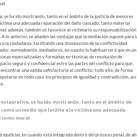
al.
, se ha ido mostrando, tanto en el ámbito de la justicia de menores
 víctima una adecuada reparación del daño causado, tanto material
nal; además, también se favorece al victimario su responsabilización
. A lo anterior, se añaden las ventajas que la mediación supone para l
a la ciudadanía, facilitando una disminución de la conflictividad
diador, normalmente, mediadores, en cuanto lo habitual será que en un
sonas especializadas y formadas en técnicas de resolución de
spacio seguro y confidencial entre las partes del conflicto para que,
encontrar una salida safisfactoria al conflicto; todo ello, de forma
petarse en todo caso los principios de igualdad y contradicción, así
a.
restaurativa, se ha ido mostrando, tanto en el ámbito de
, como un medio que facilita a la víctima una adecuada
l como moral
trajudicial, en cuando está integrada dentro del proceso penal, de ah