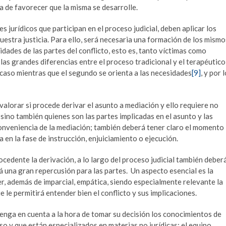
ra de favorecer que la misma se desarrolle.
 jurídicos que participan en el proceso judicial, deben aplicar los
nuestra justicia. Para ello, será necesaria una formación de los mismo
dades de las partes del conflicto, esto es, tanto víctimas como
las grandes diferencias entre el proceso tradicional y el terapéutico
l caso mientras que el segundo se orienta a las necesidades
[9]
, y por 
 valorar si procede derivar el asunto a mediación y ello requiere no
sino también quienes son las partes implicadas en el asunto y las
conveniencia de la mediación; también deberá tener claro el momento
 en la fase de instrucción, enjuiciamiento o ejecución.
ocedente la derivación, a lo largo del proceso judicial también deber
drá una gran repercusión para las partes. Un aspecto esencial es la
r, además de imparcial, empática, siendo especialmente relevante la
e le permitirá entender bien el conflicto y sus implicaciones.
tenga en cuenta a la hora de tomar su decisión los conocimientos de
o y que están especializados en materias no jurídicas; el equipo