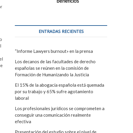
beneficios
or
ENTRADAS RECIENTES
lo
l
“Informe Lawyers burnout» en la prensa
el
Los decanos de las facultades de derecho
de
españolas se reúnen en la comisión de
Formación de Humanizando la Justicia
El 15% de la abogacía española está quemada
por su trabajo y 65% sufre agotamiento
laboral
Los profesionales jurídicos se comprometen a
conseguir una comunicación realmente
efectiva
Presentación del estudio sobre el nivel de