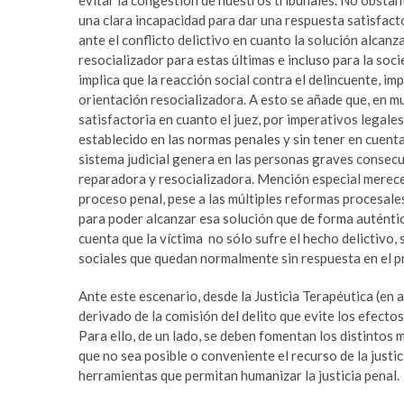
evitar la congestión de nuestros tribunales. No obstan
una clara incapacidad para dar una respuesta satisfactor
ante el conflicto delictivo en cuanto la solución alcan
resocializador para estas últimas e incluso para la soci
implica que la reacción social contra el delincuente, i
orientación resocializadora. A esto se añade que, en mu
satisfactoria en cuanto el juez, por imperativos legal
establecido en las normas penales y sin tener en cuenta
sistema judicial genera en las personas graves consecu
reparadora y resocializadora. Mención especial merece
proceso penal, pese a las múltiples reformas procesale
para poder alcanzar esa solución que de forma auténtica
cuenta que la víctima no sólo sufre el hecho delictivo,
sociales que quedan normalmente sin respuesta en el 
Ante este escenario, desde la Justicia Terapéutica (en 
derivado de la comisión del delito que evite los efectos
Para ello, de un lado, se deben fomentan los distintos 
que no sea posible o conveniente el recurso de la justic
herramientas que permitan humanizar la justicia penal.