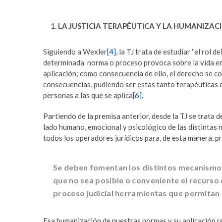
LA JUSTICIA TERAPÉUTICA Y LA HUMANIZACI
Siguiendo a Wexler
[4]
, la TJ trata de estudiar “el rol
determinada norma o proceso provoca sobre la vida emo
aplicación; como consecuencia de ello, el derecho se 
consecuencias, pudiendo ser estas tanto terapéuticas c
personas a las que se aplica
[6]
.
Partiendo de la premisa anterior, desde la TJ se trata 
lado humano, emocional y psicológico de las distintas 
todos los operadores jurídicos para, de esta manera, p
Se deben fomentan los distintos mecanismos d
que no sea posible o conveniente el recurso d
proceso judicial herramientas que permitan h
Esa humanización de nuestras normas y su aplicación re