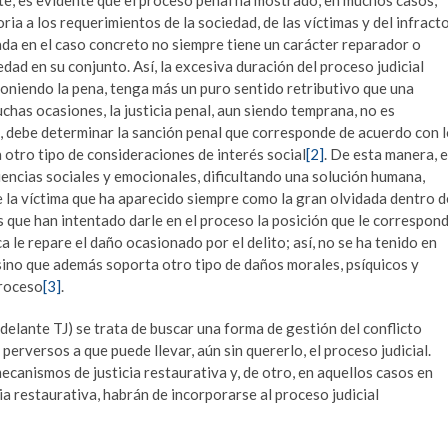
te, es evidente que el proceso penal ha mostrado, en muchos casos,
ia a los requerimientos de la sociedad, de las víctimas y del infract
zada en el caso concreto no siempre tiene un carácter reparador o
edad en su conjunto. Así, la excesiva duración del proceso judicial
mponiendo la pena, tenga más un puro sentido retributivo que una
chas ocasiones, la justicia penal, aun siendo temprana, no es
es, debe determinar la sanción penal que corresponde de acuerdo con 
 otro tipo de consideraciones de interés social
[2]
. De esta manera, e
encias sociales y emocionales, dificultando una solución humana,
 la víctima que ha aparecido siempre como la gran olvidada dentro d
s que han intentado darle en el proceso la posición que le correspon
 le repare el daño ocasionado por el delito; así, no se ha tenido en
 sino que además soporta otro tipo de daños morales, psíquicos y
proceso
[3]
.
adelante TJ) se trata de buscar una forma de gestión del conflicto
 perversos a que puede llevar, aún sin quererlo, el proceso judicial.
mecanismos de justicia restaurativa y, de otro, en aquellos casos en
ia restaurativa, habrán de incorporarse al proceso judicial