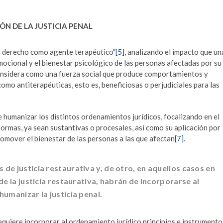
ÓN DE LA JUSTICIA PENAL
 del derecho como agente terapéutico”
[5]
, analizando el impacto que un
cional y el bienestar psicológico de las personas afectadas por su
considera como una fuerza social que produce comportamientos y
omo antiterapéuticas, esto es, beneficiosas o perjudiciales para las
de humanizar los distintos ordenamientos jurídicos, focalizando en el
normas, ya sean sustantivas o procesales, así como su aplicación por
romover el bienestar de las personas a las que afectan
[7]
.
e justicia restaurativa y, de otro, en aquellos casos en
e la justicia restaurativa, habrán de incorporarse al
umanizar la justicia penal.
quiere incorporar al ordenamiento jurídico principios e instrumento