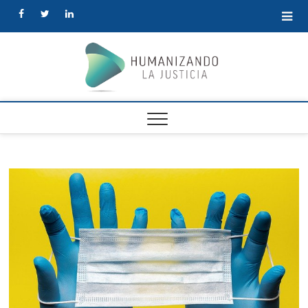
facebook
twitter
linkedin
Human
la Justi